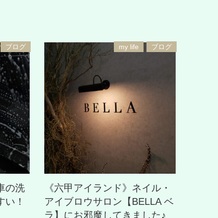
ブログ
my life
ブログ
車の洗
《六甲アイランド》ネイル・
すい！
アイブロウサロン【BELLA ベ
ラ】にお邪魔してきました♪