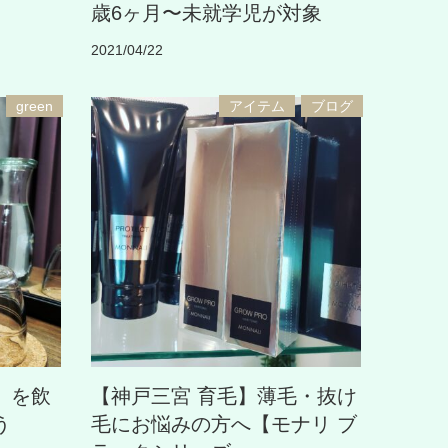
歳6ヶ月〜未就学児が対象
2021/04/22
green
アイテム
ブログ
】を飲
【神戸三宮 育毛】薄毛・抜け
う
毛にお悩みの方へ【モナリ ブ