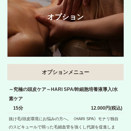
オプション
オプションメニュー
～究極の頭皮ケア～HARI SPA/幹細胞培養液導入/水
素ケア
15分
12.000円(税込)
抜け毛/頭皮環境にお悩みの方へ。《HARI SPA》モナリ独自
のスピキュールで弱
った毛細血管を強くし代謝を促進しま