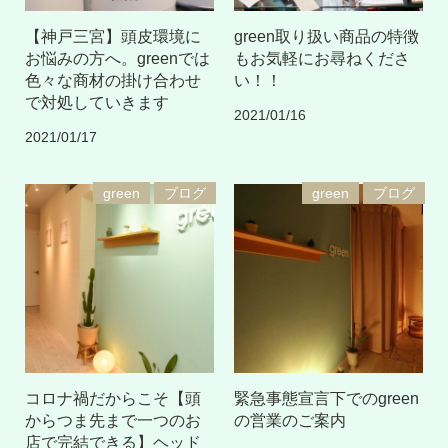
【神戸三宮】頭皮環境に
green取り扱い商品の特徴
お悩みの方へ。greenでは
もお気軽にお尋ねくださ
色々な商材の掛け合わせ
い！！
で対処していきます
2021/01/16
2021/01/17
green
ブログ
green
ブログ
コロナ禍だからこそ【頭
緊急事態宣言下でのgreen
からつま先まで一つのお
の営業のご案内
店で完結できる】ヘッド