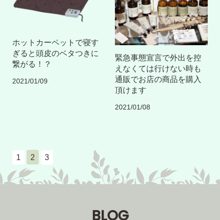
ホットカーペットで寝す
ぎると頭皮のベタつきに
緊急事態宣言で外出を控
繋がる！？
えなくては行けない時も
通販でお店の商品を購入
2021/01/09
頂けます
2021/01/08
1
2
3
BLOG