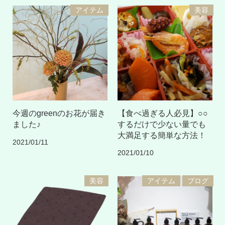
アイテム
美容
今週のgreenのお花が届き
【食べ過ぎる人必見】○○
ました♪
するだけで少ない量でも
大満足する簡単な方法！
2021/01/11
2021/01/10
美容
アイテム
ブログ