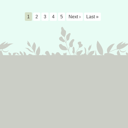
1
2
3
4
5
Next ›
Last »