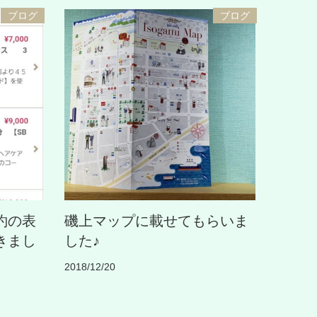
ブログ
ブログ
約の表
磯上マップに載せてもらいま
きまし
した♪
2018/12/20