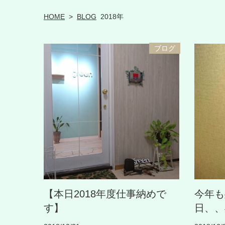
HOME
>
BLOG
2018年
ブログ
【本日2018年度仕事納めで
今年も
す】
日、、