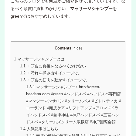
こちらのブログでも何度かご紹介させて頂いていますが、な
るべく頭皮に負担のかけない、
マッサージシャンプー
を
greenではおすすめしています。
Contents
[
hide
]
1
マッサージシャンプーとは
1.1
・頭皮に負担をなるべくかけない
1.2
・汚れを揉み出すイメージで。
1.3
・頭皮の筋肉を動かすイメージで。
1.3.1
マッサージシャンプー♪ http://green-
headspa.com #green #ヘッドスパ #ヘッドスパ専門店
#マンツーマンサロン #クリームバス #ピトレティカ #
ローランド #頭皮ケア #リフトアップ #アロマ #ドラ
イヘッドスパ #自律神経 #神戸ヘッドスパ #三宮ヘッ
ドスパ #クリームズクリーム取扱店 #神戸国際会館
1.4
人気記事はこちら
1.4.1
頭皮の乾燥の原因と対処方法【神戸三宮 ヘッド