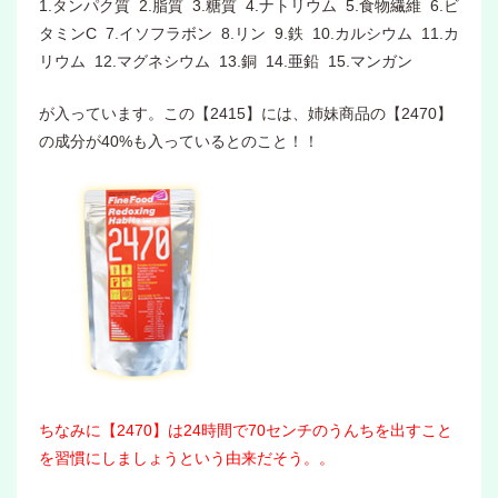
1.タンパク質 2.脂質 3.糖質 4.ナトリウム 5.食物繊維 6.ビ
タミンC 7.イソフラボン 8.リン 9.鉄 10.カルシウム 11.カ
リウム 12.マグネシウム 13.銅 14.亜鉛 15.マンガン
が入っています。この【2415】には、姉妹商品の【2470】
の成分が40%も入っているとのこと！！
ちなみに【2470】は24時間で70センチのうんちを出すこと
を習慣にしましょうという由来だそう。。