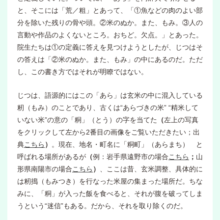
と、そこには「荒／粗」とあって、「①魚などの肉のよい部
分を除いた残りの骨や頭。②米のぬか。また、もみ。③人の
言動や作品のよくないところ。おちど。欠点。」とあった。
院生たちは①の定義に答えを見つけようとしたが、じつはそ
の答えは「②米のぬか。また、もみ」の中にあるのだ。ただ
し、この書き方ではそれが明瞭ではない。
じつは、語源的にはこの「あら」は玄米の中に混入している
籾（もみ）のことであり、古くは“あらづきの米” “精米して
いない米”の意の「粡」（とう）の字を当てた
（
左上の写真
をクリックして左から2番目の画像をご覧いただきたい；出
典
こちら
）
。現在、地名・町名に「粡町」（あらまち） と
呼ばれる場所があるが
（
例：岩手県遠野市の場合
こちら
；
山
形県南陽市の場合
こちら
）
、ここは昔、玄米調整、具体的に
は籾搗（もみつき）を行なった米屋の集まった場所だ。ちな
みに、「粡」が入った飯を食べると、それが腹を破ってしま
うという“迷信”もある。だから、それを取り除くのだ。