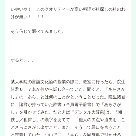
いやいや！！このクオリティーが高い料理が粗探しの粗のわ
けが無い！！！！
そう信じて調べてみました。
すると、、、
某大学院の言語文化論の授業の際に、教室に行ったら、院生
諸君６、７名が何やら話し合っていた。聞くと、「あらさが
し」の「あら」とは何のことかということだった。院生諸君
に、諸君が持っていた辞書（全員電子辞書）で「あらさが
し」を引かせてみた。たとえば『デジタル大辞泉]は、「粗
捜し／粗探し」の漢字をあてて、「他人の欠点や過失を、こ
とさらにさがし出すこと。また、そうして悪口を言うこと」
と定義していた。ついでに、「あら」を同辞典で引かせる