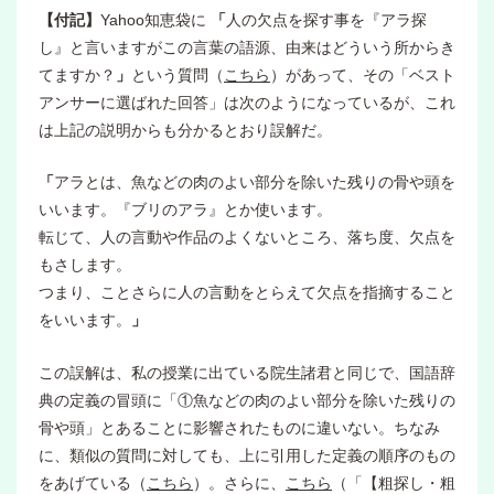
【付記】
Yahoo知恵袋に
「
人の欠点を探す事を『アラ探
し』と言いますがこの言葉の語源、由来はどういう所からき
てますか？
」
という質問（
こちら
）があって、その「ベスト
アンサーに選ばれた回答」は次のようになっているが、これ
は上記の説明からも分かるとおり誤解だ。
「
アラとは、魚などの肉のよい部分を除いた残りの骨や頭を
いいます。『ブリのアラ』とか使います。
転じて、人の言動や作品のよくないところ、落ち度、欠点を
もさします。
つまり、ことさらに人の言動をとらえて欠点を指摘すること
をいいます。
」
この誤解は、私の授業に出ている院生諸君と同じで、国語辞
典の定義の冒頭に「①魚などの肉のよい部分を除いた残りの
骨や頭」とあることに影響されたものに違いない。ちなみ
に、類似の質問に対しても、上に引用した定義の順序のもの
をあげている（
こちら
）。さらに、
こちら
（「【粗探し・粗