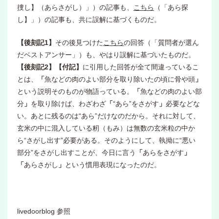
捜し】（あらさがし）」）の記事も、
こちら
（「あら探
し】」）の記事も、共に誤解に基づくものだ。
【後刻記1】
その後見つけた
こちら
の回答（「質問者が選ん
だベストアンサー」）も、やはり誤解に基づいたものだ。
【後刻記2】【付記】
に引用した回答が全て間違っているこ
とは、
「
魚などの肉のよい部分を取り除いたの頃に骨や頭
」
という説明そのものが物語っている。
「
魚などの肉のよい部
分
」
を取り除けば、わざわざ
「
“あら”をさがす
」
必要などな
い。あとに残るのは“あら”だけなのだから。それに対して、
玄米の中に混入している籾（もみ）は無数の玄米粒の中か
ら“さがし出す”必要がある。そのようにして、執拗に“悪い
部分”をさがし出すことが、今日に言う
「
あらをさがす
」
「
あらさがし
」
という慣用表現になったのだ。
livedoorblog 参照