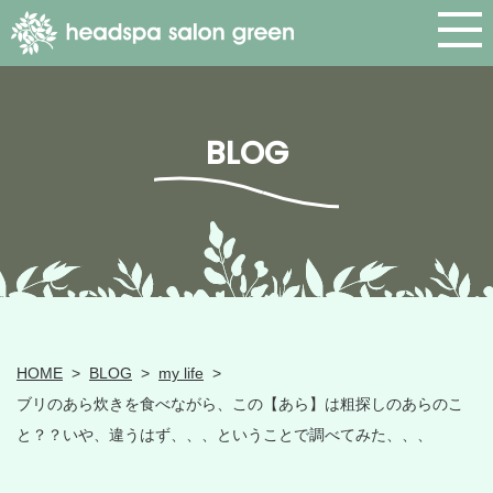
BLOG
HOME
>
BLOG
>
my life
>
ブリのあら炊きを食べながら、この【あら】は粗探しのあらのこ
と？？いや、違うはず、、、ということで調べてみた、、、