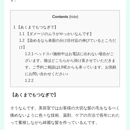
Contents
[
hide
]
1
【あくまでもつなぎで】
1.1
【ダメージのムラがやっかいなんです】
1.2
【染めるなら表面の分け目付近の伸びているところだ
け】
1.2.1
ヘッドスパ施術中はお電話に出れない場合がご
ざいます。後ほどこちらから掛け直させていただきま
す。ご予約ご相談はLINEからも承っています。お気軽
にお問い合わせください♪
1.2.2
【あくまでもつなぎで】
そうなんです。美容室ではお客様の大切な髪の毛をなるべく
痛めないように色々な技術、薬剤、ケアの方法で長年にわた
って蓄積しながら綺麗な髪を作っているんです。