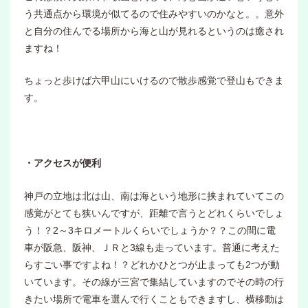
う共通点から環境が似てるので住みやすいのかなと。。意外
と自分の住んでる場所から海と山が見れるというのは癒され
ますね！
ちょっと歩けば六甲山にいけるので散歩感覚で登山もできま
す。
・アクセスが便利
神戸の立地は北は山、南は海という地形に挟まれていてこの
感覚がとても狭いんですが、距離で言うとどれくらいでしょ
う！？2～3キロメートルくらいでしょうか？？この間に電
車が阪急、阪神、ＪＲと3線も走っています。普通に考えた
らすごい事ですよね！？どれかひとつが止まっても2つが動
いています。その線が三宮で集結していますのでその時の行
きたい場所で電車を選んで行くこともできますし、横移動は