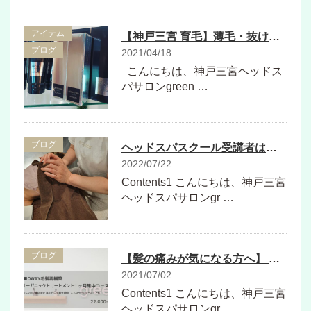
アイテム
【神戸三宮 育毛】薄毛・抜け毛にお悩みの方へ【モナリ ブラックシリーズ GROWPRO(グロープロ)】がおすすめ
ブログ
2021/04/18
こんにちは、神戸三宮ヘッドス
パサロンgreen …
ブログ
ヘッドスパスクール受講者は是非他のスクールの方のモデルになってください！
2022/07/22
Contents1 こんにちは、神戸三宮
ヘッドスパサロンgr …
ブログ
【髪の痛みが気になる方へ】 OWAY毛髪内部再構築トリートメント １ヶ月集中コースがおすすめです
2021/07/02
Contents1 こんにちは、神戸三宮
ヘッドスパサロンgr …