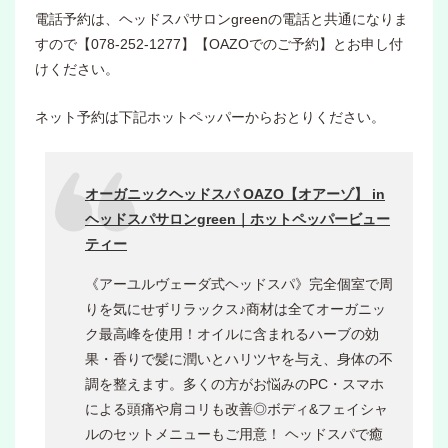
電話予約は、ヘッドスパサロンgreenの電話と共通になりま
すので【078-252-1277】【OAZOでのご予約】とお申し付
けください。
ネット予約は下記ホットペッパーからおとりください。
オーガニックヘッドスパ OAZO【オアーゾ】 in
ヘッドスパサロンgreen｜ホットペッパービュー
ティー
《アーユルヴェーダ式ヘッドスパ》完全個室で周
りを気にせずリラックス♪商材は全てオーガニッ
ク最高峰を使用！オイルに含まれるハーブの効
果・香りで髪に潤いとハリツヤを与え、身体の不
調を整えます。多くの方がお悩みのPC・スマホ
による頭痛や肩コリも改善◎ボディ&フェイシャ
ルのセットメニューもご用意！ ヘッドスパで癒