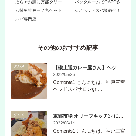
揺らぐお肌に万能クリー
バックルームでOAZOさ
ム💆🌹神戸三ノ宮ヘッド
んとヘッドスパ談義会！
スパ専門店
その他のおすすめ記事
グルメ
【磯上通カレー屋さん】ヘッドスパサロンgreenの近くにある《正義のトンカツとカレー1号》に行ってきました
2022/05/26
Contents1 こんにちは、神戸三宮
ヘッドスパサロンgr …
グルメ
東部市場 オリーブキッチン にいってきました
2022/06/14
Contents1 こんにちは、神戸三宮