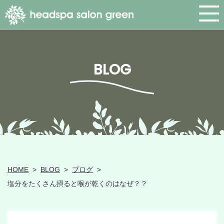
BLOG
HOME
>
BLOG
>
ブログ
>
塩分をたくさん摂ると喉が乾くのはなぜ？？