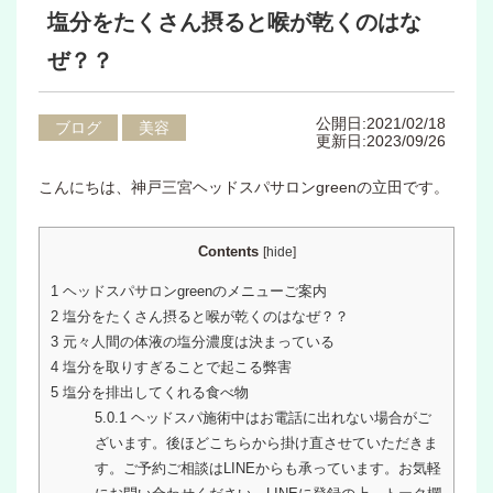
塩分をたくさん摂ると喉が乾くのはな
ぜ？？
公開日:2021/02/18
ブログ
美容
更新日:2023/09/26
こんにちは、神戸三宮ヘッドスパサロンgreenの立田です。
Contents
[
hide
]
1
ヘッドスパサロンgreenのメニューご案内
2
塩分をたくさん摂ると喉が乾くのはなぜ？？
3
元々人間の体液の塩分濃度は決まっている
4
塩分を取りすぎることで起こる弊害
5
塩分を排出してくれる食べ物
5.0.1
ヘッドスパ施術中はお電話に出れない場合がご
ざいます。後ほどこちらから掛け直させていただきま
す。ご予約ご相談はLINEからも承っています。お気軽