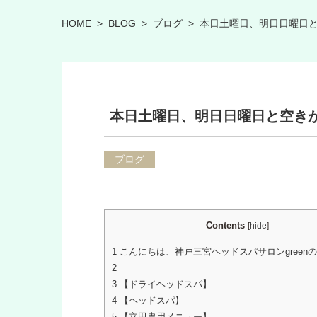
HOME
>
BLOG
>
ブログ
>
本日土曜日、明日日曜日
本日土曜日、明日日曜日と空き
ブログ
Contents
[
hide
]
1
こんにちは、神戸三宮ヘッドスパサロンgreen
2
3
【ドライヘッドスパ】
4
【ヘッドスパ】
5
【立田専用メニュー】