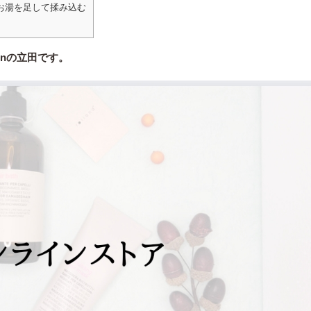
お湯を足して揉み込む
enの立田です。