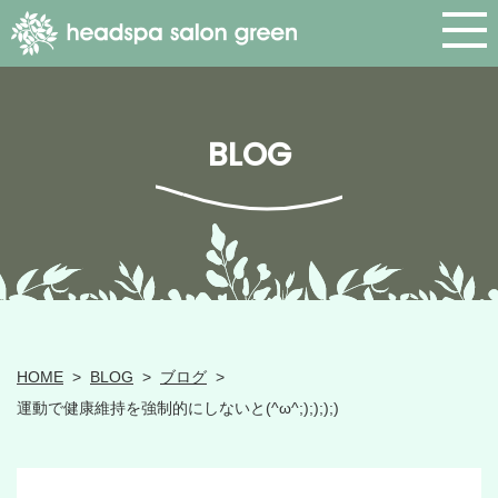
BLOG
HOME
>
BLOG
>
ブログ
>
運動で健康維持を強制的にしないと(^ω^;);););)