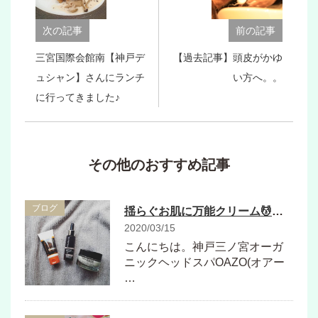
次の記事
前の記事
三宮国際会館南【神戸デ
【過去記事】頭皮がかゆ
ュシャン】さんにランチ
い方へ。。
に行ってきました♪
その他のおすすめ記事
ブログ
揺らぐお肌に万能クリーム💆🌹神戸三ノ宮ヘッドスパ専門店
2020/03/15
こんにちは。神戸三ノ宮オーガ
ニックヘッドスパOAZO(オアー
…