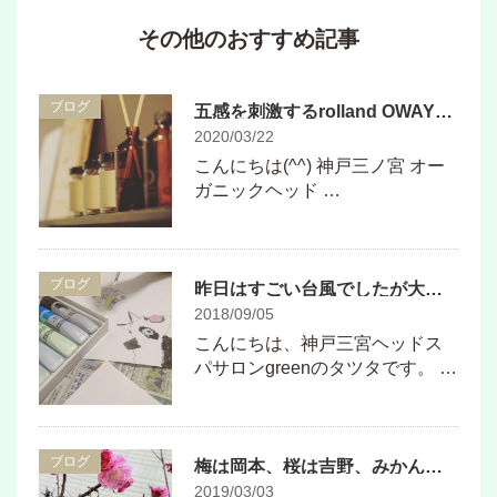
その他のおすすめ記事
ブログ
五感を刺激するrolland OWAYバイオダイナミックハーブ🌿 神戸三ノ宮ヘッドスパ専門店
2020/03/22
こんにちは(^^) 神戸三ノ宮 オー
ガニックヘッド …
ブログ
昨日はすごい台風でしたが大丈夫でしたか？？
2018/09/05
こんにちは、神戸三宮ヘッドス
パサロンgreenのタツタです。 …
ブログ
梅は岡本、桜は吉野、みかん紀の國、栗丹波
2019/03/03