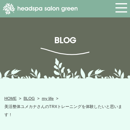
BLOG
HOME
>
BLOG
>
my life
>
美活整体ユメカナさんのTRXトレーニングを体験したいと思いま
す！