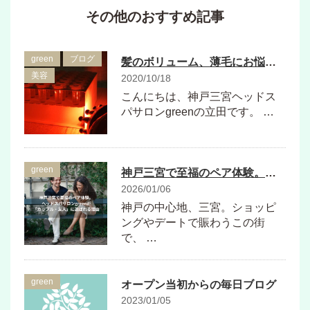
その他のおすすめ記事
green
ブログ
髪のボリューム、薄毛にお悩みの方は是非ご相談ください
美容
2020/10/18
こんにちは、神戸三宮ヘッドス
パサロンgreenの立田です。 …
green
神戸三宮で至福のペア体験。ヘッドスパサロンgreenが「カップル・友人」に選ばれる理由
2026/01/06
​神戸の中心地、三宮。ショッピ
ングやデートで賑わうこの街
で、 …
green
オープン当初からの毎日ブログ
2023/01/05