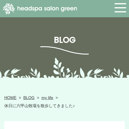
BLOG
HOME
>
BLOG
>
my life
>
休日に六甲山牧場を散歩してきました♪