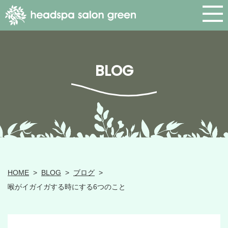
BLOG
HOME
>
BLOG
>
ブログ
>
喉がイガイガする時にする6つのこと