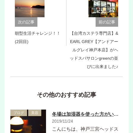
次の記事
前の記事
朝型生活チャレンジ！！
【台湾カステラ専門店】&
(2回目)
EARL GREY【アンドアー
ルグレイ神戸本店】がヘ
ッドスパサロンgreenの並
びに出来ました♪
その他のおすすめ記事
ブログ
美容
冬場は加湿器を使った方がいい理由
2019/11/24
こんにちは、神戸三宮ヘッドス