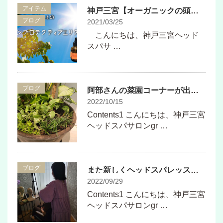
アイテム
神戸三宮【オーガニックの頭皮・髪の日焼け止めをお探しの方へ】OWAY 《サンプロテクティブ エリクサー》で紫外線から優しく保護
ブログ
2021/03/25
こんにちは、神戸三宮ヘッド
スパサ …
ブログ
阿部さんの菜園コーナーが出来ました
2022/10/15
Contents1 こんにちは、神戸三宮
ヘッドスパサロンgr …
ブログ
また新しくヘッドスパレッスンがスタートしました！
2022/09/29
Contents1 こんにちは、神戸三宮
ヘッドスパサロンgr …