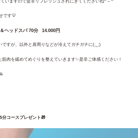
していますので是非リフレッシュされにきてくださいね^ – ^
せです💡
ドスパ 70分 14.000円
すが、以外と肩周りなどが冷えてガチガチに(;_;)
た筋肉を緩めてめぐりを整えていきます✨是非ご体感ください！

5分コースプレゼント🎁