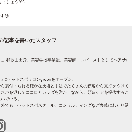
しょう🤲´-
す😊
の記事を書いたスタッフ
まれ。和歌山出身。美容学校卒業後、美容師・スパニストとしてヘアサロ
神戸市にヘッドスパサロンgreenをオープン。
から裏付けられる確かな技術と手法でたくさんの顧客から支持をうけて
ドスパを通してココロとカラダを満たしながら、頭皮ケアを提供するこ
注いでいる。
ク外でも、ヘッドスパスクール、コンサルティングなど多岐にわたり活
。