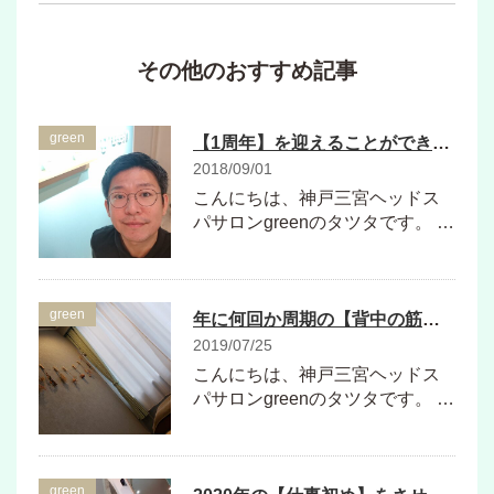
その他のおすすめ記事
green
【1周年】を迎えることができました、感謝。。。＆ 9月のLINE特典♪
2018/09/01
こんにちは、神戸三宮ヘッドス
パサロンgreenのタツタです。 …
green
年に何回か周期の【背中の筋違え】を美活整体ユメカナでメンテナンス！
2019/07/25
こんにちは、神戸三宮ヘッドス
パサロンgreenのタツタです。 …
green