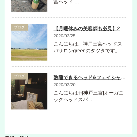
宮ヘッド …
ブログ
【月曜休みの美容師も必見】2020年は後何回月曜日祝日がある？？
2020/02/25
こんにちは、神戸三宮ヘッドス
パサロンgreenのタツタです。 …
ブログ
熟睡できるヘッド&フェイシャル💆✴ 神戸三宮ヘッドスパ専門店
2020/02/20
こんにちは✨[神戸三宮]オーガニ
ックヘッドスパ …