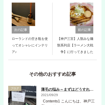
次の記事
前の記事
ローランドの空き瓶を使
【神戸三宮】人類みな麺
ってオシャレにインテリ
類系列店【ラーメン大戦
ア♪
争】に行ってきました
その他のおすすめ記事
ブログ
薄毛の悩み～まずはどうすればいいかを【知る】ということから。【育毛プログラム】
2021/09/29
Contents1 こんにちは、神戸三